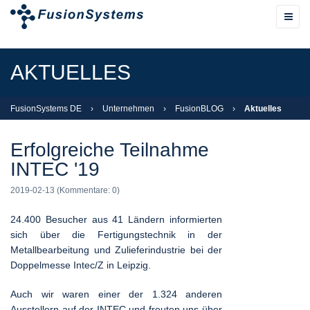
AKTUELLES
FusionSystems DE
›
Unternehmen
›
FusionBLOG
›
Aktuelles
Erfolgreiche Teilnahme
INTEC '19
2019-02-13
(Kommentare: 0)
24.400 Besucher aus 41 Ländern informierten
sich über die Fertigungstechnik in der
Metallbearbeitung und Zulieferindustrie bei der
Doppelmesse Intec/Z in Leipzig.
Auch wir waren einer der 1.324 anderen
Ausstellern auf der INTEC und freuten uns über