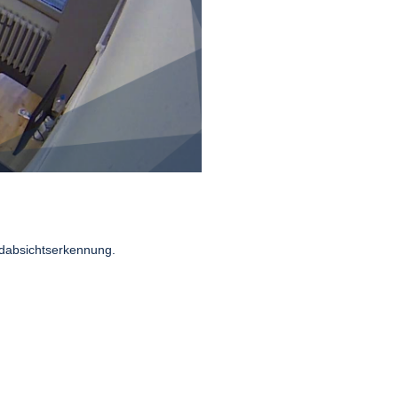
zidabsichtserkennung.